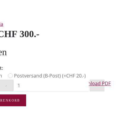
ia
CHF 300.-
en
t:
n
Postversand (B-Post) (+CHF 20.-)
Download PDF
-
+
ARENKORB